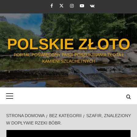
Przejdź
Facebook
Twitter
Instagram
Youtube
VK
do
treści
POLSKIE ZŁOTO
PORTAL POŚWIĘCONY PASJI POSZUKIWANIA ZŁOTA I
KAMIENI SZLACHETNYCH
Menu
główne
STRONA DOMOWA
BEZ KATEGORII
SZAFIR, ZNALEZIONY
W DOPŁYWIE RZEKI BÓBR.