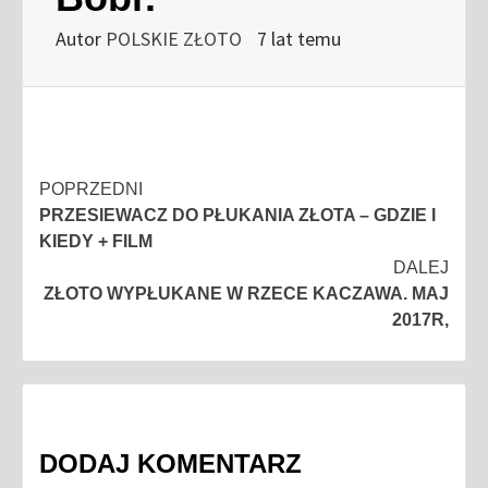
Autor
POLSKIE ZŁOTO
7 lat temu
Nawigacja
POPRZEDNI
PRZESIEWACZ DO PŁUKANIA ZŁOTA – GDZIE I
wpisu
KIEDY + FILM
DALEJ
ZŁOTO WYPŁUKANE W RZECE KACZAWA. MAJ
2017R,
DODAJ KOMENTARZ